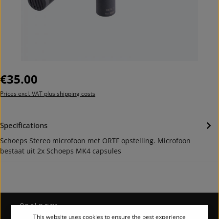
Regular price:
€35.00
Prices excl. VAT plus shipping costs
Specifications
Schoeps Stereo microfoon met ORTF opstelling. Microfoon
bestaat uit 2x Schoeps MK4 capsules
Snel naar
This website uses cookies to ensure the best experience