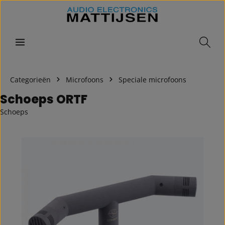
Skip to main content
Categorieën
Microfoons
Speciale microfoons
Schoeps ORTF
Schoeps
Skip image gallery