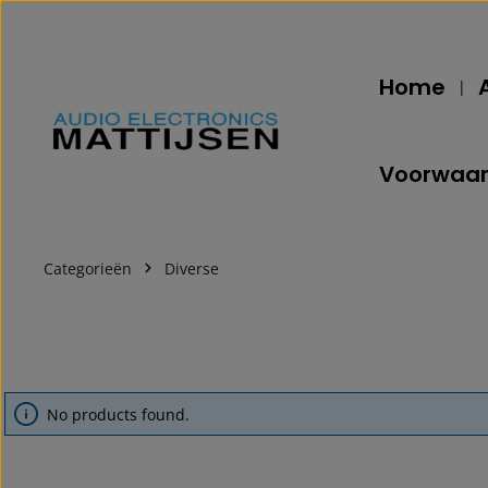
kip to main content
Skip to main navigation
Home
Voorwaa
Categorieën
Diverse
No products found.